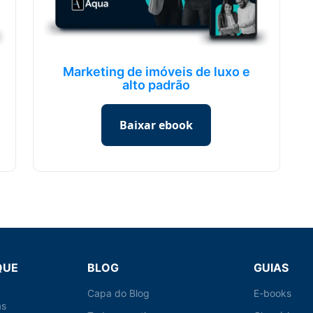
Marketing de imóveis de luxo e
alto padrão
Baixar ebook
QUE
BLOG
GUIAS
Capa do Blog
E-books
as