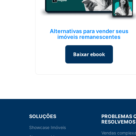
Alternativas para vender seus
imóveis remanescentes
Baixar ebook
SOLUÇÕES
PROBLEMAS 
RESOLVEMOS
Showcase Imóveis
Vendas complex