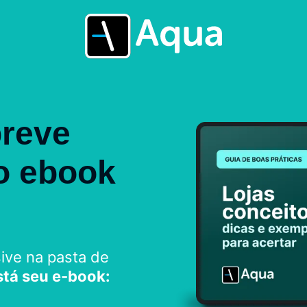
breve
o ebook
sive na pasta de
stá seu e-book: