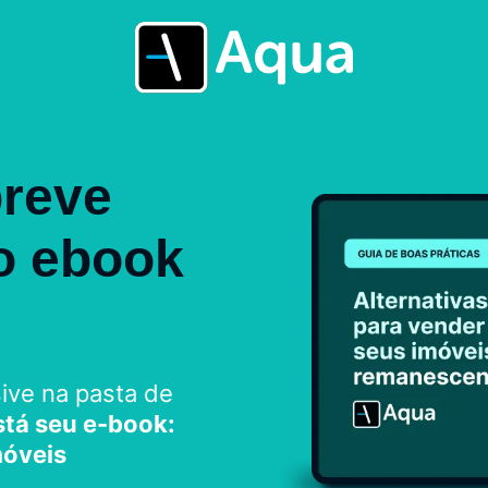
breve
o ebook
sive na pasta de
stá seu e-book:
móveis