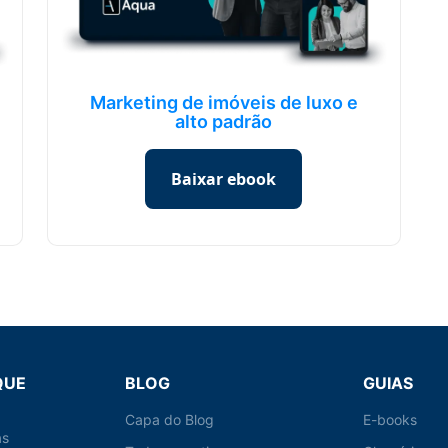
Marketing de imóveis de luxo e
alto padrão
Baixar ebook
QUE
BLOG
GUIAS
Capa do Blog
E-books
as