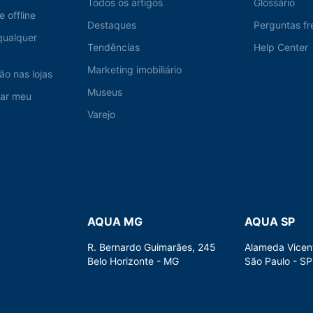
Todos os artigos
Glossário
e offline
Destaques
Perguntas fr
qualquer
Tendências
Help Center
Marketing imobiliário
ão nas lojas
Museus
nar meu
Varejo
AQUA MG
AQUA SP
R. Bernardo Guimarães, 245
Alameda Vicen
Belo Horizonte - MG
São Paulo - SP