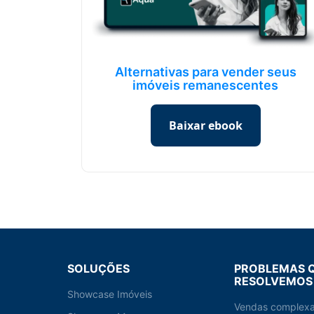
Alternativas para vender seus
imóveis remanescentes
Baixar ebook
SOLUÇÕES
PROBLEMAS 
RESOLVEMOS
Showcase Imóveis
Vendas complex