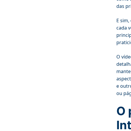
das pr
E sim,
cada v
princi
pratic
O víde
detalh
manten
aspect
e outr
ou pág
O 
In