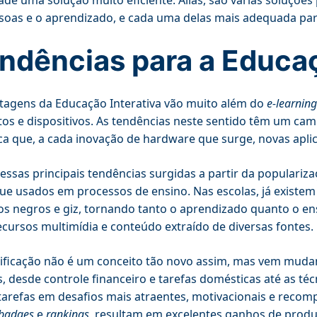
ade uma solução muito eficiente. Aliás, são várias soluções
soas e o aprendizado, e cada uma delas mais adequada par
ndências para a Educaç
tagens da Educação Interativa vão muito além do
e-learning
os e dispositivos. As tendências neste sentido têm um ca
ica que, a cada inovação de hardware que surge, novas apl
ssas principais tendências surgidas a partir da popularizaç
ue usados em processos de ensino. Nas escolas, já existe
s negros e giz, tornando tanto o aprendizado quanto o ensi
cursos multimídia e conteúdo extraído de diversas fontes.
ficação não é um conceito tão novo assim, mas vem muda
s, desde controle financeiro e tarefas domésticas até as té
tarefas em desafios mais atraentes, motivacionais e reco
badges
e
rankings
, resultam em excelentes ganhos de produ