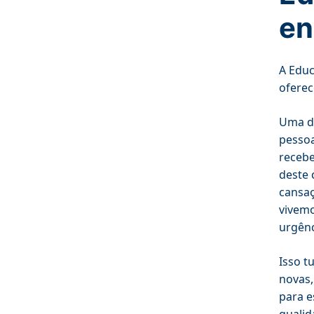
en
A Educ
oferec
Uma da
pessoa
recebe
deste 
cansaç
vivemo
urgênc
Isso t
novas,
para e