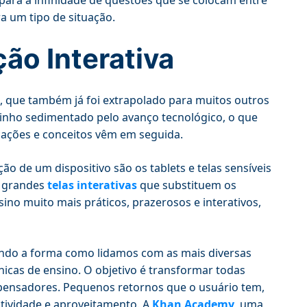
 para a infinidade de questões que se colocam entre
a um tipo de situação.
ão Interativa
, que também já foi extrapolado para muitos outros
minho sedimentado pelo avanço tecnológico, o que
icações e conceitos vêm em seguida.
ão de um dispositivo são os tablets e telas sensíveis
m grandes
telas interativas
que substituem os
no muito mais práticos, prazerosos e interativos,
ndo a forma como lidamos com as mais diversas
cnicas de ensino. O objetivo é transformar todas
mpensadores. Pequenos retornos que o usuário tem,
tividade e aproveitamento. A
Khan Academy
, uma