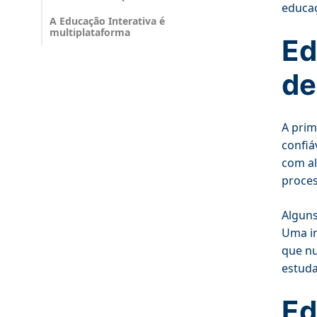
educaç
A Educação Interativa é
multiplataforma
Ed
de
A prim
confiá
com al
proces
Alguns
Uma in
que nu
estuda
Ed