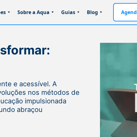
ões
Sobre a Aqua
Guias
Blog
Agend
nsformar:
ente e acessível. A
evoluções nos métodos de
ducação impulsionada
mundo abraçou