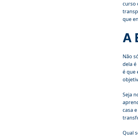
curso 
transp
que en
A 
Não só
dela é
é que 
objeti
Seja n
aprend
casa e
trans
Qual s