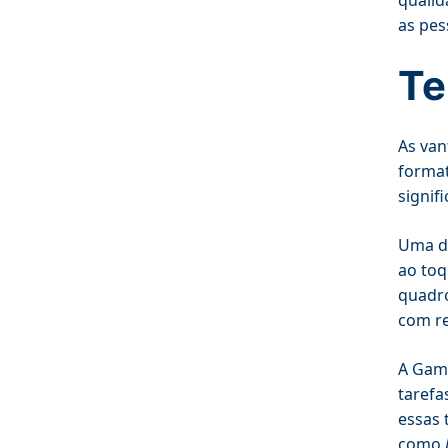
qualid
as pes
Te
As van
format
signif
Uma de
ao toq
quadro
com re
A Gami
tarefa
essas 
como