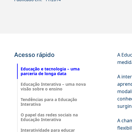
Acesso rápido
A Educ
medida
Educação e tecnologia – uma
parceria de longa data
A inte
aprend
Educação Interativa – uma nova
visão sobre o ensino
modali
conhec
Tendências para a Educação
Interativa
surgin
O papel das redes sociais na
Educação Interativa
A cham
flexib
Interatividade para educar