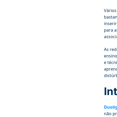
Vários
bastan
inseri
para a
associ
As red
ensino
e técn
aprend
distúr
In
Duoli
não pr