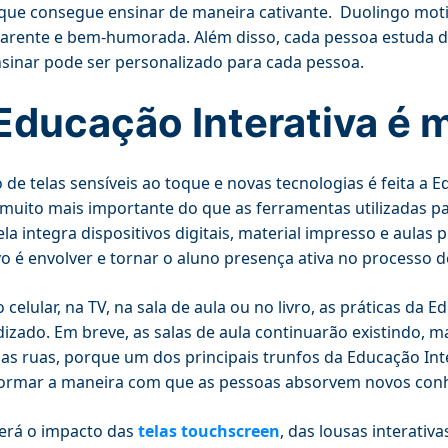
que consegue ensinar de maneira cativante. Duolingo mot
arente e bem-humorada. Além disso, cada pessoa estuda 
sinar pode ser personalizado para cada pessoa.
Educação Interativa é 
 de telas sensíveis ao toque e novas tecnologias é feita a E
 muito mais importante do que as ferramentas utilizadas par
ela integra dispositivos digitais, material impresso e aulas 
vo é envolver e tornar o aluno presença ativa no processo 
o celular, na TV, na sala de aula ou no livro, as práticas da 
izado. Em breve, as salas de aula continuarão existindo, 
 as ruas, porque um dos principais trunfos da Educação Inte
formar a maneira com que as pessoas absorvem novos con
erá o impacto das
telas touchscreen
, das lousas interati