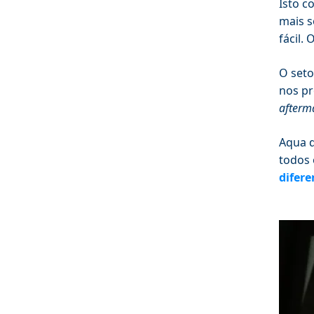
Isto c
mais s
fácil.
O seto
nos pr
afterm
Aqua d
todos 
difere