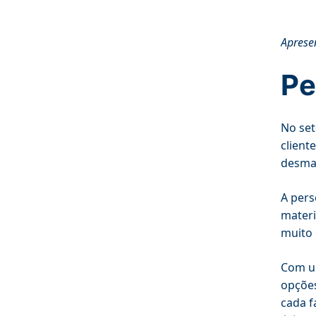
Aprese
Pe
No set
client
desmai
A pers
materi
muito 
Com um
opções
cada f