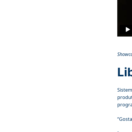
Showcas
Li
Sistem
produt
progra
“Gosta