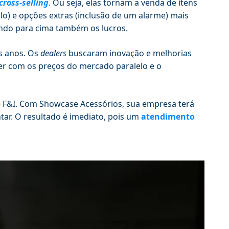
cross-selling
. Ou seja, elas tornam a venda de itens
lo) e opções extras (inclusão de um alarme) mais
ndo para cima também os lucros.
s anos. Os
dealers
buscaram inovação e melhorias
rer com os preços do mercado paralelo e o
e F&I. Com Showcase Acessórios, sua empresa terá
ar. O resultado é imediato, pois um
atendimento