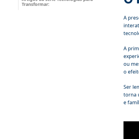
Transformar:
A pre
intera
tecnol
A prim
experi
ou mes
o efei
Ser le
torna 
e famíl