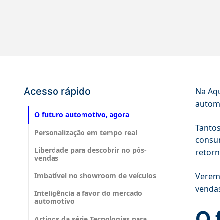
Acesso rápido
Na Aqu
automo
O futuro automotivo, agora
Tantos
Personalização em tempo real
consum
Liberdade para descobrir no pós-
retorn
vendas
Imbatível no showroom de veículos
Veremo
vendas
Inteligência a favor do mercado
automotivo
O 
Artigos da série Tecnologias para