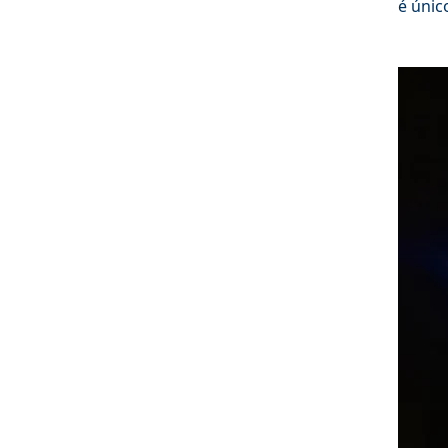
é únic