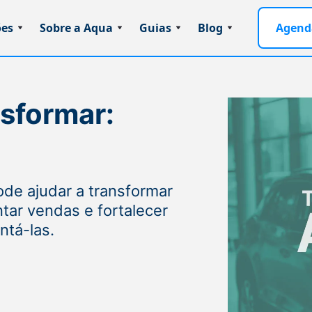
ões
Sobre a Aqua
Guias
Blog
Agend
nsformar:
de ajudar a transformar
ntar vendas e fortalecer
ntá-las.