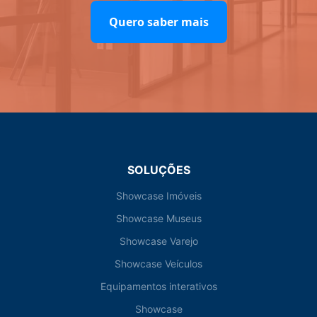
Quero saber mais
SOLUÇÕES
Showcase Imóveis
Showcase Museus
Showcase Varejo
Showcase Veículos
Equipamentos interativos
Showcase