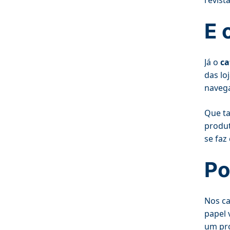
E 
Já o
ca
das lo
navega
Que ta
produt
se faz
Po
Nos ca
papel 
um pr