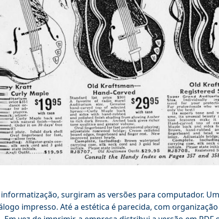
informatização, surgiram as versões para computador. U
álogo impresso. Até a estética é parecida, com organiza
a. Em vez de imprimir, a empresa distribui a versão em PDF