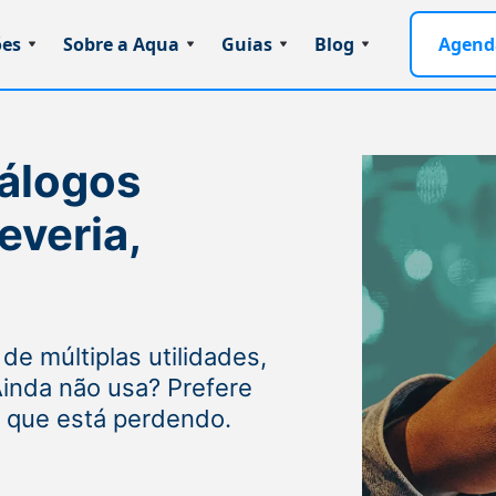
ões
Sobre a Aqua
Guias
Blog
Agend
álogos
everia,
de múltiplas utilidades,
Ainda não usa? Prefere
o que está perdendo.