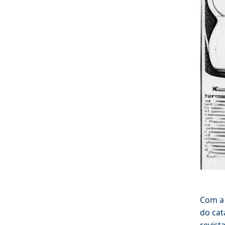
Com a 
do cat
revist