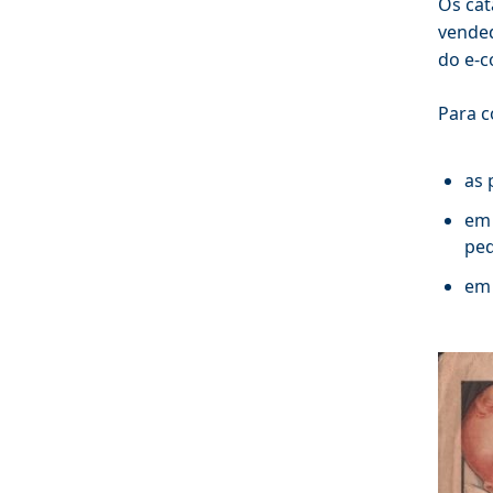
Os cat
vended
do e-c
Para c
as 
em 
ped
em 