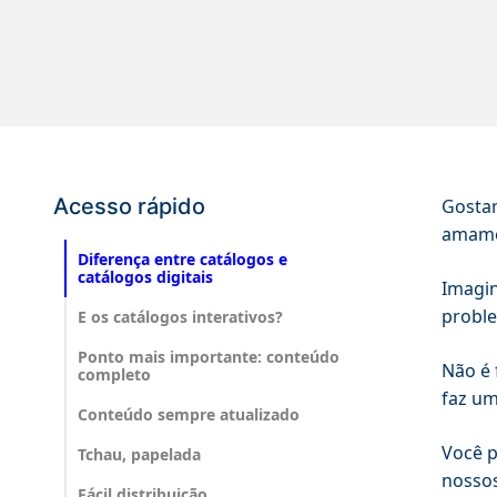
Acesso rápido
Gostam
amamos
Diferença entre catálogos e
catálogos digitais
Imagin
proble
E os catálogos interativos?
Ponto mais importante: conteúdo
Não é 
completo
faz um
Conteúdo sempre atualizado
Você p
Tchau, papelada
nossos
Fácil distribuição