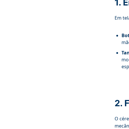
1. 
Em tel
Bot
mão
Tam
mob
esp
2. 
O cére
mecâni