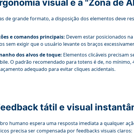
Ergonomia visual e a "Zona de 
as de grande formato, a disposição dos elementos deve r
ões e comandos principais:
Devem estar posicionados na me
s sem exigir que o usuário levante os braços excessivame
anho dos alvos de toque:
Elementos clicáveis precisam s
ile. O padrão recomendado para totens é de, no mínimo, 48
açamento adequado para evitar cliques acidentais.
Feedback tátil e visual instant
bro humano espera uma resposta imediata a qualquer ação 
cos precisa ser compensada por feedbacks visuais claros: