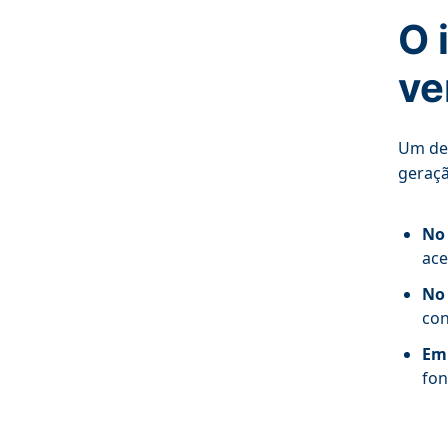
O 
ve
Um des
geraçã
No 
ace
No 
con
Em 
fon