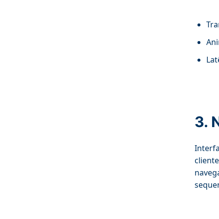
Tra
Ani
Lat
3. 
Interf
client
navega
sequen