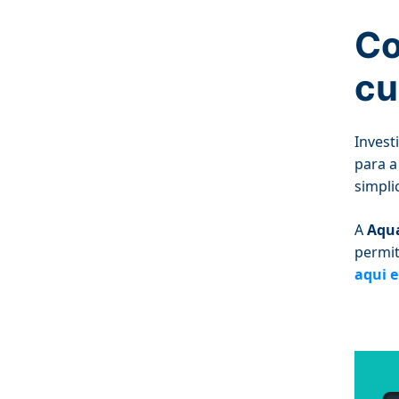
Co
cu
Invest
para a
simpli
A
Aqua
permit
aqui e