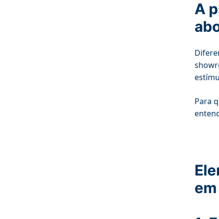
A p
abo
Difere
showro
estímu
Para q
entend
Ele
em 