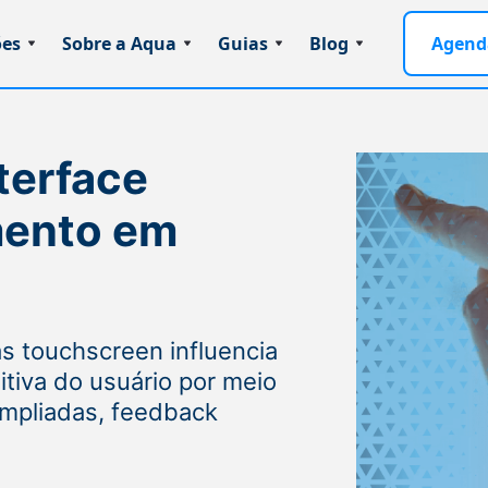
ões
Sobre a Aqua
Guias
Blog
Agend
terface
mento em
as touchscreen influencia
itiva do usuário por meio
ampliadas, feedback