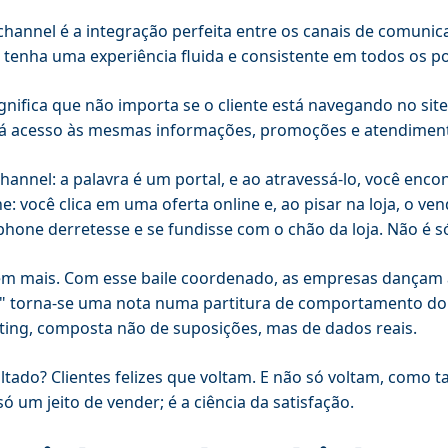
hannel é a integração perfeita entre os canais de comuni
e tenha uma experiência fluida e consistente em todos os p
ignifica que não importa se o cliente está navegando no site
rá acesso às mesmas informações, promoções e atendiment
annel: a palavra é um portal, e ao atravessá-lo, você en
e: você clica em uma oferta online e, ao pisar na loja, o v
hone derretesse e se fundisse com o chão da loja. Não é s
m mais. Com esse baile coordenado, as empresas dançam ao
r" torna-se uma nota numa partitura de comportamento do c
ing, composta não de suposições, mas de dados reais.
ltado? Clientes felizes que voltam. E não só voltam, com
só um jeito de vender; é a ciência da satisfação.