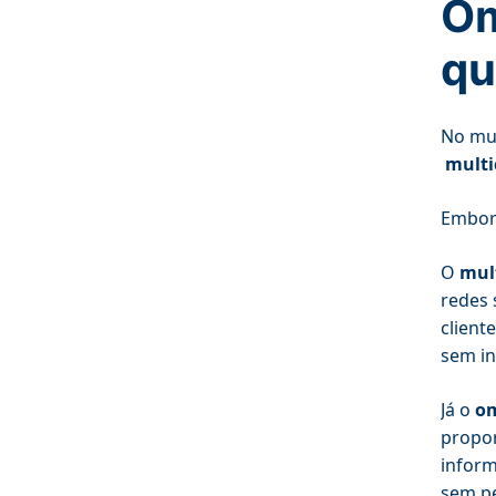
Om
qu
No mun
multi
Embora
O
mul
redes 
client
sem in
Já o
o
propor
inform
sem p