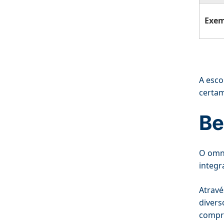
Exem
A esco
certam
Be
O omni
integr
Atravé
divers
compre