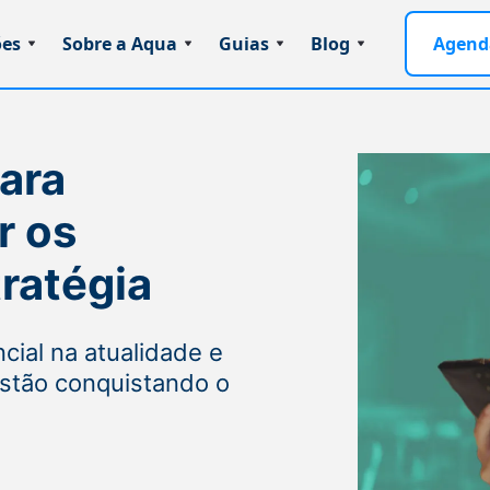
ões
Sobre a Aqua
Guias
Blog
Agend
ara
r os
ratégia
cial na atualidade e
stão conquistando o