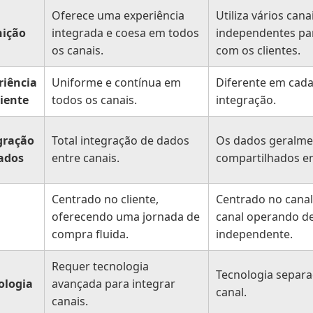
Oferece uma experiência
Utiliza vários cana
nição
integrada e coesa em todos
independentes par
os canais.
com os clientes.
riência
Uniforme e contínua em
Diferente em cada
liente
todos os canais.
integração.
gração
Total integração de dados
Os dados geralme
ados
entre canais.
compartilhados en
Centrado no cliente,
Centrado no canal
oferecendo uma jornada de
canal operando d
compra fluida.
independente.
Requer tecnologia
Tecnologia separa
ologia
avançada para integrar
canal.
canais.