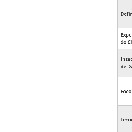
Defi
Expe
do C
Inte
de D
Foco
Tecn