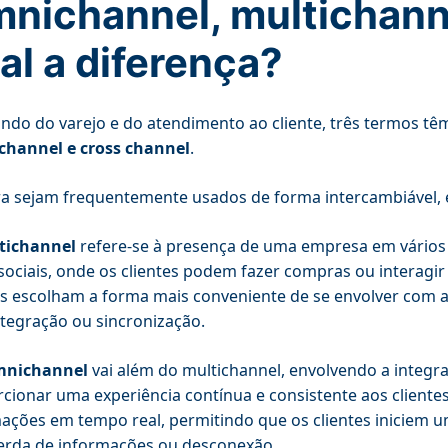
nichannel, multichanne
al a diferença?
do do varejo e do atendimento ao cliente, três termos tê
channel e cross channel
.
 sejam frequentemente usados ​​de forma intercambiável, 
tichannel
refere-se à presença de uma empresa em vários can
sociais, onde os clientes podem fazer compras ou interagir
es escolham a forma mais conveniente de se envolver com 
tegração ou sincronização.
mnichannel
vai além do multichannel, envolvendo a integr
cionar uma experiência contínua e consistente aos cliente
ações em tempo real, permitindo que os clientes iniciem 
erda de informações ou desconexão.