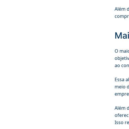
Além d
compra
Mai
O maio
objeti
ao con
Essa a
meio d
empres
Além d
oferec
Isso r