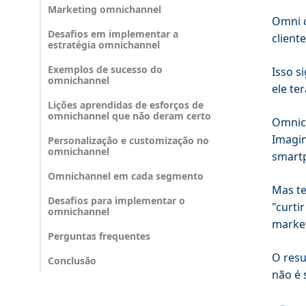
Marketing omnichannel
Omni c
Desafios em implementar a
client
estratégia omnichannel
Exemplos de sucesso do
Isso s
omnichannel
ele te
Lições aprendidas de esforços de
omnichannel que não deram certo
Omnich
Imagin
Personalização e customização no
omnichannel
smartp
Omnichannel em cada segmento
Mas te
Desafios para implementar o
"curti
omnichannel
market
Perguntas frequentes
O resu
Conclusão
não é 