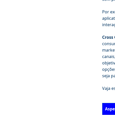
Por ex
aplica
intera
Cross
consum
market
canais
objeti
opções
seja p
Vaja e
Aspe