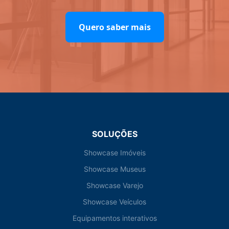
Quero saber mais
SOLUÇÕES
Showcase Imóveis
Showcase Museus
Showcase Varejo
Showcase Veículos
Equipamentos interativos