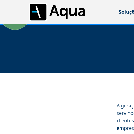
Soluç
A geraç
servind
cliente
empresa