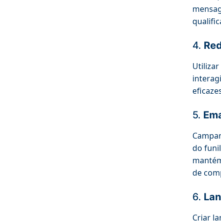
mensage
qualifi
4.
Red
Utiliza
interag
eficaze
5.
Ema
Campanh
do funi
mantém 
de com
6.
Lan
Criar l