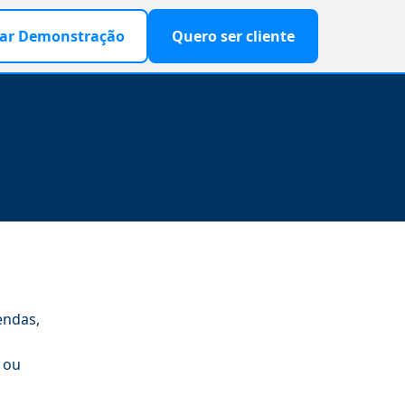
ar Demonstração
Quero ser cliente
endas,
s ou