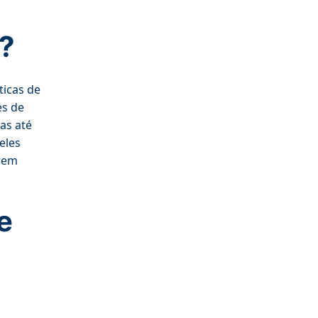
?
ticas de
es de
as até
eles
arem
e