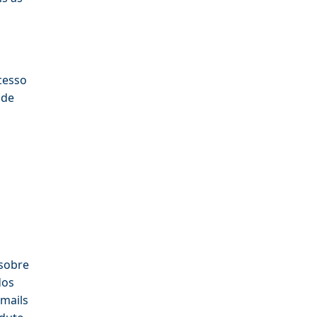
cesso
ode
sobre
dos
emails