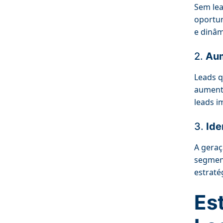
Sem lea
oportun
e dinâm
2.
Aum
Leads q
aumenta
leads i
3.
Ide
A geraç
segmen
estraté
Es