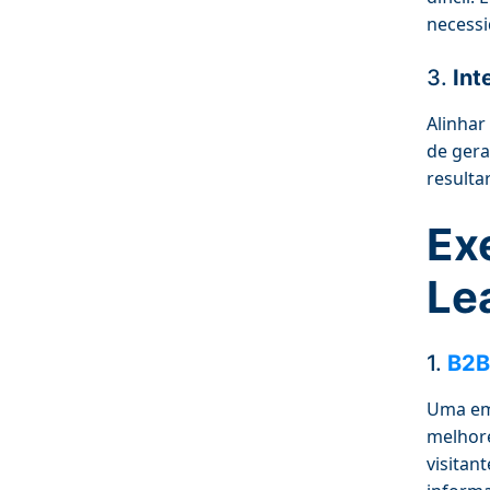
necessi
3.
Int
Alinhar
de gera
resulta
Ex
Le
1.
B2B
Uma em
melhore
visitan