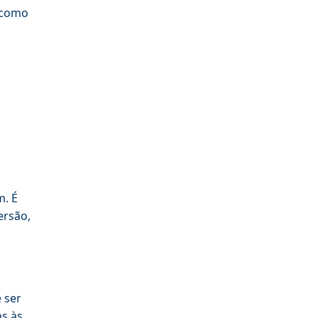
, como
m. É
ersão,
 ser
ns às