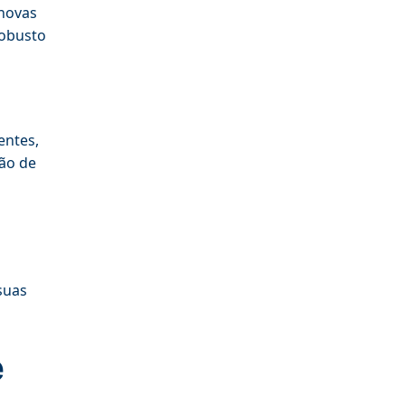
 novas
robusto
entes,
ão de
suas
e