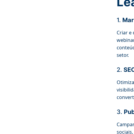
Le
1.
Mar
Criar e
webinar
conteúd
setor.
2.
SEO
Otimiza
visibil
convert
3.
Pub
Campan
sociais