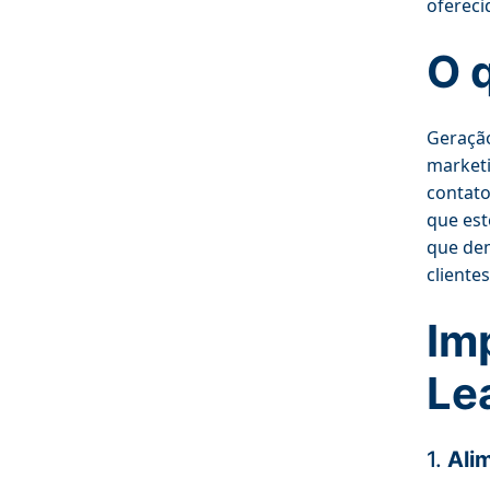
ofereci
O 
Geração
marketi
contato
que est
que dem
cliente
Im
Le
1.
Ali