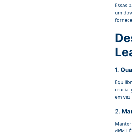
Essas p
um down
fornece
De
Le
1.
Qua
Equilib
crucial
em vez 
2.
Man
Manter 
difícil