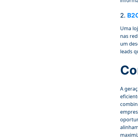
informa
2.
B2C
Uma loj
nas red
um desc
leads q
Co
A geraç
eficien
combina
empresa
oportun
alinham
maximiz