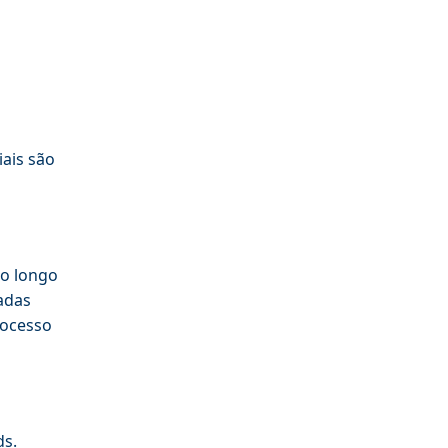
iais são
ao longo
zadas
rocesso
ds.