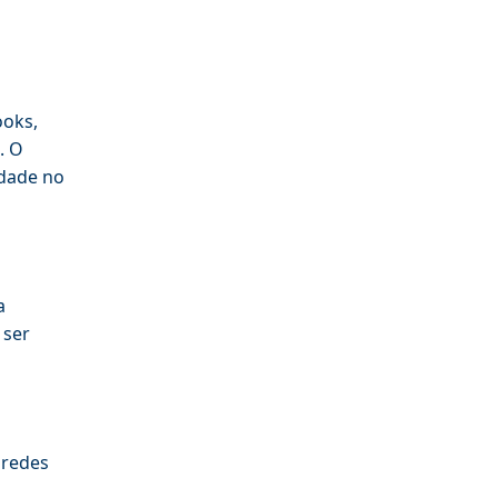
ooks,
. O
idade no
a
 ser
 redes