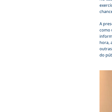
exercí
chance
A pre
como u
inform
hora, 
outras
do púb