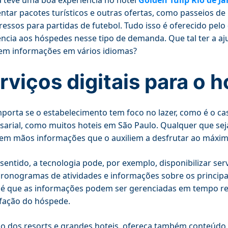
 teve uma boa experiência no hotel
Golden Tulip Rio de Ja
ntar pacotes turísticos e outras ofertas, como passeios de 
ressos para partidas de futebol. Tudo isso é oferecido pelo
ência aos hóspedes nesse tipo de demanda. Que tal ter a aju
tem informações em vários idiomas?
rviços digitais para o 
porta se o estabelecimento tem foco no lazer, como é o c
arial, como muitos hoteis em São Paulo. Qualquer que seja
em mãos informações que o auxiliem a desfrutar ao máximo
sentido, a tecnologia pode, por exemplo, disponibilizar ser
cronogramas de atividades e informações sobre os principa
l é que as informações podem ser gerenciadas em tempo r
sfação do hóspede.
o dos resorts e grandes hoteis, ofereça também conteúdo