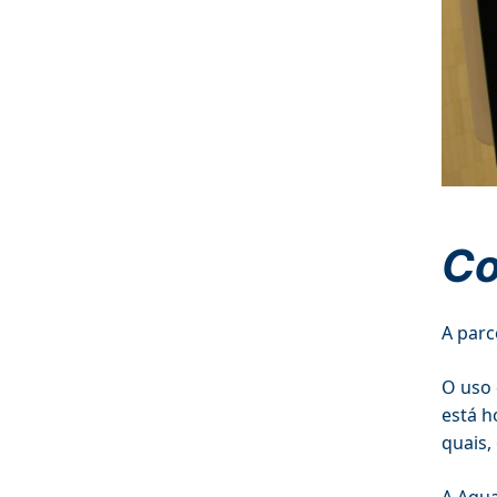
Co
A parc
O uso 
está h
quais,