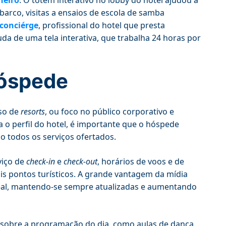
neiro
. O totem interativo no lobby do hotel ajudou a
barco, visitas a ensaios de escola de samba
conciérge
, profissional do hotel que presta
da de uma tela interativa, que trabalha 24 horas por
hóspede
aso de
resorts
, ou foco no público corporativo e
 o perfil do hotel, é importante que o hóspede
 todos os serviços ofertados.
viço de
check-in
e
check-out
, horários de voos e de
is pontos turísticos. A grande vantagem da mídia
eal, mantendo-se sempre atualizadas e aumentando
 sobre a programação do dia, como aulas de dança,