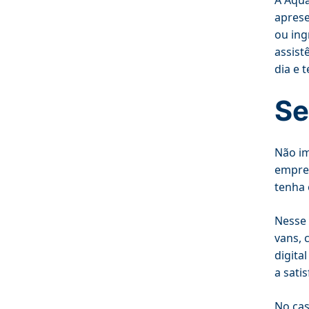
A Aqua
aprese
ou ing
assist
dia e 
Se
Não im
empres
tenha 
Nesse 
vans, 
digita
a sati
No cas