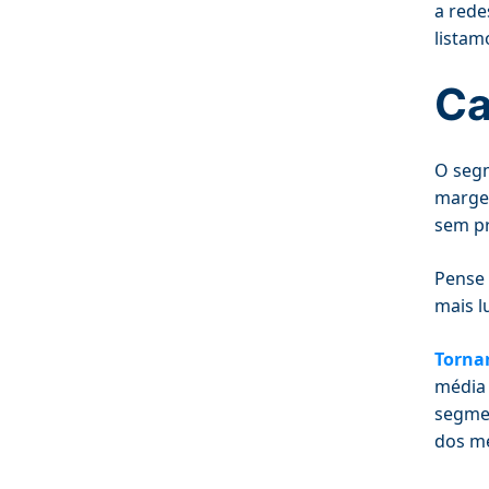
a rede
listam
Ca
O segm
margem
sem pr
Pense 
mais l
Tornar
média 
segmen
dos me