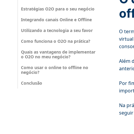
Estratégias O2O para o seu negócio
of
Integrando canais Online e Offline
Utilizando a tecnologia a seu favor
O term
virtua
Como funciona o O2O na prática?
conso
Quais as vantagens de implementar
o O2O no meu negócio?
Além d
Como usar o online to offline no
anteri
negócio?
Por fi
Conclusão
import
Na prá
seguir