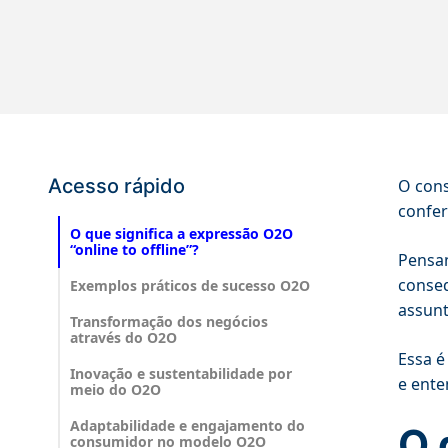
Acesso rápido
O cons
confer
O que significa a expressão O2O
“online to offline”?
Pensan
conseq
Exemplos práticos de sucesso O2O
assun
Transformação dos negócios
através do O2O
Essa é
Inovação e sustentabilidade por
e ente
meio do O2O
Adaptabilidade e engajamento do
O 
consumidor no modelo O2O