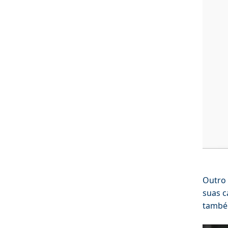
Outro 
suas c
também