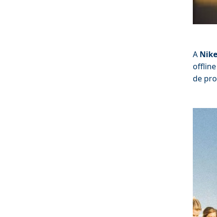
A
Nik
offlin
de pro