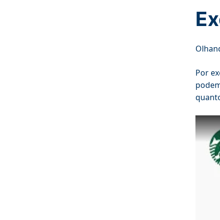
Ex
Olhand
Por ex
podem 
quanto