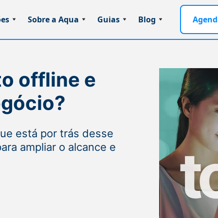
ões
Sobre a Aqua
Guias
Blog
Agend
o offline e
egócio?
e está por trás desse
ara ampliar o alcance e