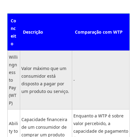
Co
nc
Descrição
Comparação com WTP
eit
o
Willi
ngn
Valor máximo que um
ess
consumidor está
to
-
disposto a pagar por
Pay
um produto ou serviço.
(WT
P)
Enquanto a WTP é sobre
Capacidade financeira
Abili
valor percebido, a
de um consumidor de
ty to
capacidade de pagamento
comprar um produto