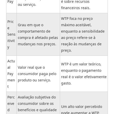
Pay
é sobre recursos
ou serviço.
financeiros reais.
WTP foca no preço
Pric
Grau em que o
máximo aceitável,
e
comportamento de
enquanto a sensibilidade
Sens
compra é afetado pelas
ao preço refere-se à
itivit
mudanças nos preços.
reação às mudanças de
y
preço.
Actu
WTP é um valor teórico,
al
Valor real que o
enquanto o pagamento
Pay
consumidor paga pelo
real é o valor efetivamente
men
produto ou serviço.
gasto.
t
Perc
Avaliação subjetiva do
eive
consumidor sobre os
Um alto valor percebido
d
benefícios e qualidade
pode aumentar a WTP.