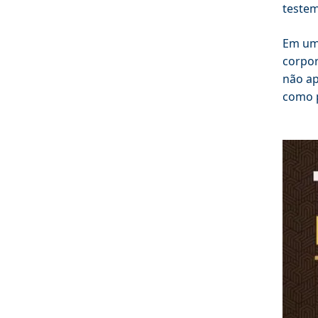
testem
Em uma
corpor
não ap
como p