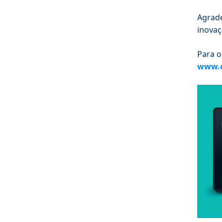
Agrade
inovaç
Para o
www.o