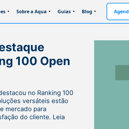
ões
Sobre a Aqua
Guias
Blog
Agend
destaque
ng 100 Open
destacou no Ranking 100
luções versáteis estão
de mercado para
fação do cliente. Leia