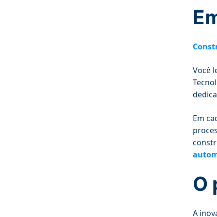
Em
Const
Você l
Tecnol
dedica
Em ca
proces
constr
autom
O 
A inov