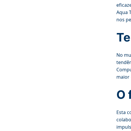
eficaz
Aqua T
nos pe
Te
No mun
tendên
Comput
maior 
O 
Esta 
colabo
impuls