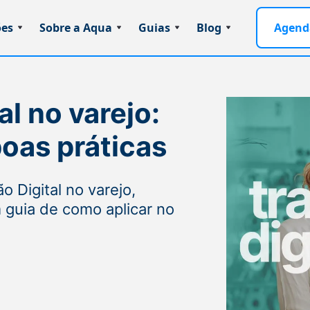
ões
Sobre a Aqua
Guias
Blog
Agend
l no varejo:
boas práticas
 Digital no varejo,
 guia de como aplicar no