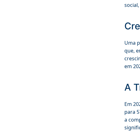
social
Cre
Uma p
que, e
cresci
em 202
A T
Em 202
para 5
a comp
signif