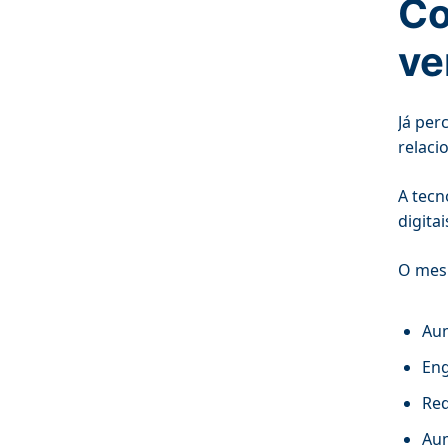
Co
ve
Já per
relaci
A tecn
digita
O me
Aum
Eng
Red
Aum