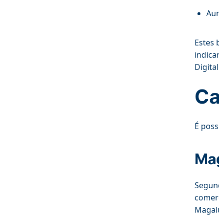
Aum
Estes 
indica
Digital
Ca
É poss
Mag
Segu
comerc
Magal