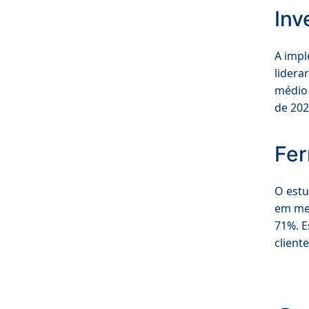
Inv
A impl
lidera
médio 
de 202
Fer
O estu
em mei
71%. E
client