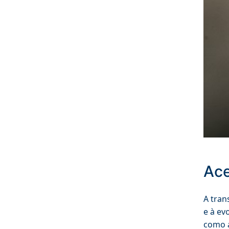
Ace
A tran
e à ev
como 