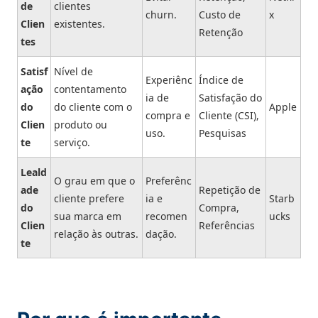
de
clientes
churn.
Custo de
x
Clien
existentes.
Retenção
tes
Satisf
Nível de
Experiênc
Índice de
ação
contentamento
ia de
Satisfação do
do
do cliente com o
Apple
compra e
Cliente (CSI),
Clien
produto ou
uso.
Pesquisas
te
serviço.
Leald
O grau em que o
Preferênc
ade
Repetição de
cliente prefere
ia e
Starb
do
Compra,
sua marca em
recomen
ucks
Clien
Referências
relação às outras.
dação.
te