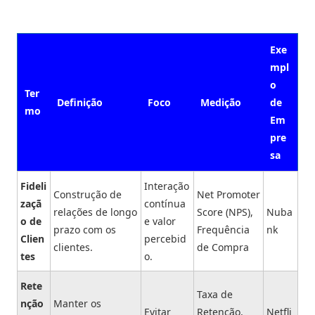
Exe
mpl
o
Ter
Definição
Foco
Medição
de
mo
Em
pre
sa
Fideli
Interação
Construção de
Net Promoter
zaçã
contínua
relações de longo
Score (NPS),
Nuba
o de
e valor
prazo com os
Frequência
nk
Clien
percebid
clientes.
de Compra
tes
o.
Rete
Taxa de
nção
Manter os
Evitar
Retenção,
Netfli