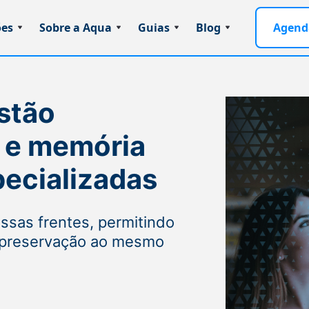
ões
Sobre a Aqua
Guias
Blog
Agend
estão
s e memória
ecializadas
essas frentes, permitindo
e preservação ao mesmo