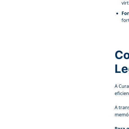
vir
For
for
Co
Le
A Cura
eficie
A tran
memóri
Para g