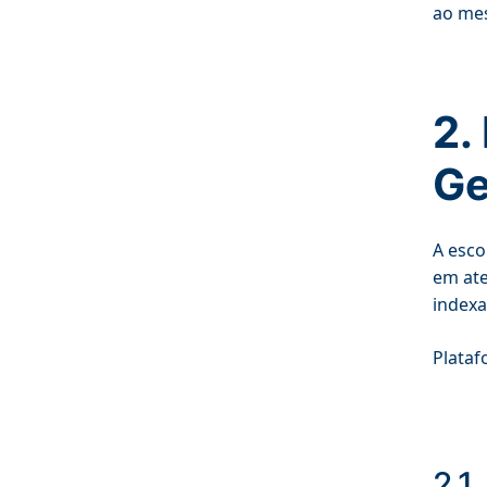
ao me
2.
Ge
A esco
em ate
indexa
Plataf
2.1