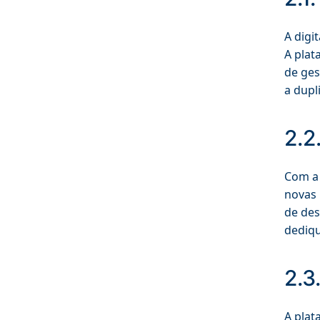
A digi
A pla
de ges
a dupl
2.2
Com a 
novas 
de des
dediqu
2.3
A plat