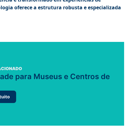
ogia oferece a estrutura robusta e especializada
ACIONADO
idade para Museus e Centros de
tuito