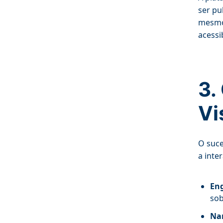
ser pu
mesmo 
acessi
3.
Vi
O suce
a inte
En
sob
Nar