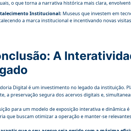
tuais, o que torna a narrativa histórica mais clara, envolve
talecimento Institucional:
Museus que investem em tecnol
talecendo a marca institucional e incentivando novas visitas
nclusão: A Interativid
gado
doria Digital é um investimento no legado da instituição. 
nte, a preservação segura dos acervos digitais e, simulta
sição para um modelo de exposição interativa e dinâmica é
a que buscam otimizar a operação e manter-se relevantes 
arantir que o seu acervo seja gerido com a máxima efic