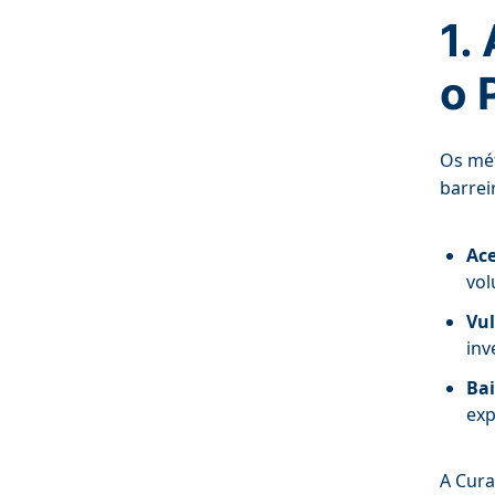
1.
o 
Os mét
barreir
Ace
vol
Vul
inv
Ba
exp
A Cura