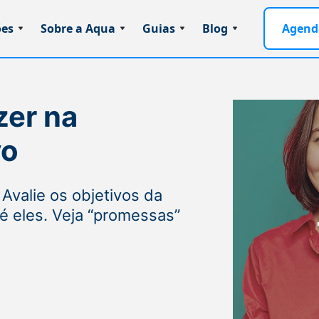
ões
Sobre a Aqua
Guias
Blog
Agend
zer na
vo
Avalie os objetivos da
é eles. Veja “promessas”