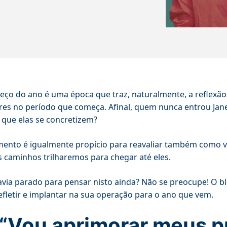
ço do ano é uma época que traz, naturalmente, a reflexã
es no período que começa. Afinal, quem nunca entrou Jan
 que elas se concretizem?
nto é igualmente propício para reavaliar também como vã
s caminhos trilharemos para chegar até eles.
via parado para pensar nisto ainda? Não se preocupe! O b
efletir e implantar na sua operação para o ano que vem.
 “Vou aprimorar meus p