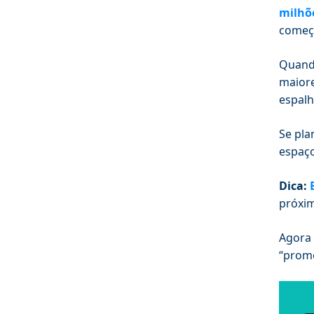
milhõe
começ
Quando
maior
espalh
Se pla
espaço
Dica:
próxim
Agora 
“prome