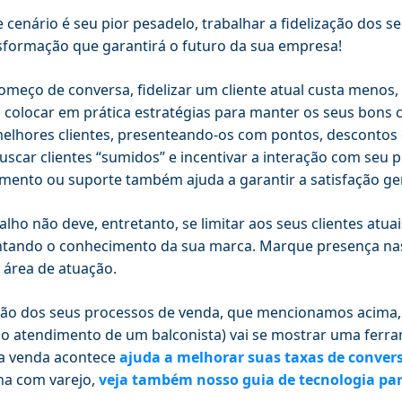
e cenário é seu pior pesadelo, trabalhar a fidelização dos
sformação que garantirá o futuro da sua empresa!
omeço de conversa, fidelizar um cliente atual custa menos, 
 colocar em prática estratégias para manter os seus bons
elhores clientes, presenteando-os com pontos, descontos e
uscar clientes “sumidos” e incentivar a interação com seu 
mento ou suporte também ajuda a garantir a satisfação ger
alho não deve, entretanto, se limitar aos seus clientes atu
ando o conhecimento da sua marca. Marque presença nas 
 área de atuação.
são dos seus processos de venda, que mencionamos acima, 
o atendimento de um balconista) vai se mostrar uma ferr
a venda acontece
ajuda a melhorar suas taxas de conver
ha com varejo,
veja também nosso guia de tecnologia par