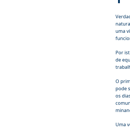
Verdad
natura
uma vi
funci
Por is
de equ
trabal
O prim
pode s
os dia
comum 
minan
Uma ve