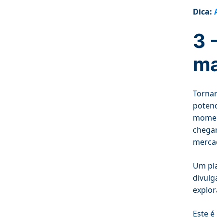
Dica:
3 
ma
Tornar
potenc
moment
chegar
mercad
Um pla
divulg
explor
Este é