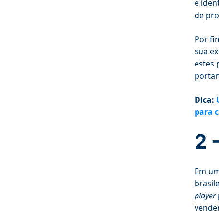
e iden
de pro
Por fi
sua ex
estes 
portan
Dica:
para c
2 
Em um 
brasil
player
vende