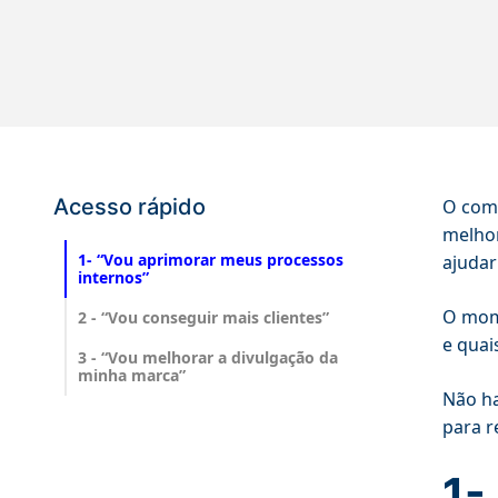
Acesso rápido
O come
melhor
1- “Vou aprimorar meus processos
ajudar
internos”
O mome
2 - “Vou conseguir mais clientes”
e quai
3 - “Vou melhorar a divulgação da
minha marca”
Não ha
para r
1-