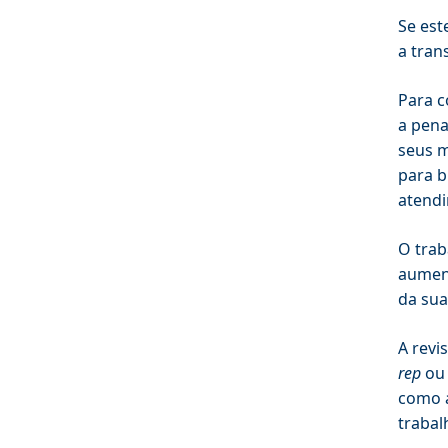
Se est
a tran
Para c
a pena
seus m
para b
atendi
O trab
aument
da sua
A revi
rep
ou 
como 
trabal