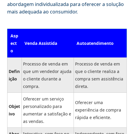
abordagem individualizada para oferecer a solução
mais adequada ao consumidor.
Asp
ect
Venda Assistida
Autoatendimento
o
Processo de venda em
Processo de venda em
Defin
que um vendedor ajuda
que o cliente realiza a
ição
o cliente durante a
compra sem assistência
compra.
direta.
Oferecer um serviço
Oferecer uma
Objet
personalizado para
experiência de compra
ivo
aumentar a satisfação e
rápida e eficiente.
as vendas.
Abor
Interativa, com foco no
Independente, com foco