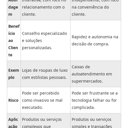
dage
relacionamento com o
na conveniência do
m
cliente.
cliente.
Benef
ício
Conselho especializado
Rapidez e autonomia na
ao
e soluções
decisão de compra.
Clien
personalizadas.
te
Caixas de
Exem
Lojas de roupas de luxo
autoatendimento em
plo
com estilistas pessoais.
supermercados.
Pode ser percebido
Pode ser frustrante se a
Risco
como invasivo se mal
tecnologia falhar ou for
executado.
complicada.
Aplic
Produtos ou serviços
Produtos ou serviços
ação
complexos que
simples e transações