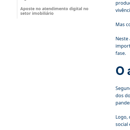
produç
Aposte no atendimento digital no
vivênc
setor imobiliário‍
Mas co
Neste 
import
fase.
O 
Segun
dos do
pande
Logo, 
social