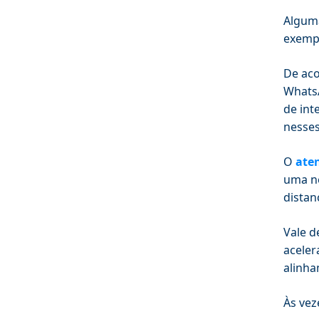
Alguma
exempl
De ac
WhatsA
de int
nesses
O
ate
uma ne
distan
Vale d
aceler
alinha
Às vez