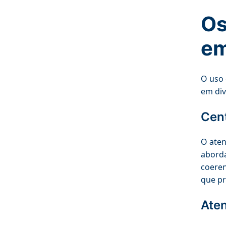
Os
em
O uso 
em div
Cent
O aten
aborda
coeren
que p
Ate