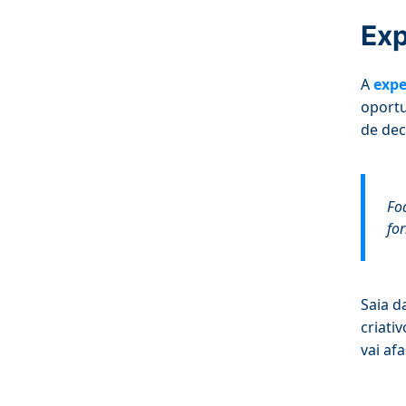
Exp
A
expe
oportu
de dec
Fo
for
Saia d
criati
vai af