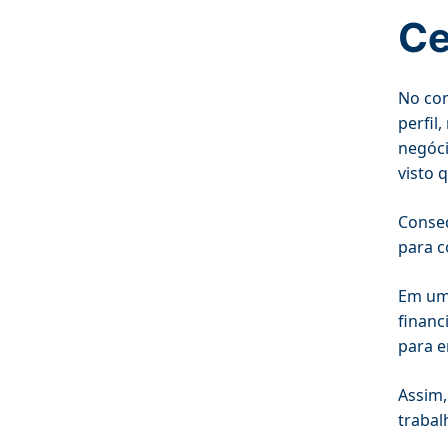
Ce
No con
perfil
negóci
visto 
Conseq
para c
Em um 
financ
para e
Assim,
trabal