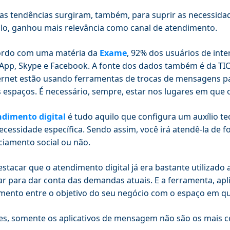
s tendências surgiram, também, para suprir as necessidade
o, ganhou mais relevância como canal de atendimento.
ordo com uma matéria da
Exame
, 92% dos usuários de in
pp, Skype e Facebook. A fonte dos dados também é da TIC 
ernet estão usando ferramentas de trocas de mensagens pa
 espaços. É necessário, sempre, estar nos lugares em que 
ndimento digital
é tudo aquilo que configura um auxílio t
cessidade específica. Sendo assim, você irá atendê-la de for
ciamento social ou não.
estacar que o atendimento digital já era bastante utilizad
ar para dar conta das demandas atuais. E a ferramenta, ap
mento entre o objetivo do seu negócio com o espaço em qu
es, somente os aplicativos de mensagem não são os mais 