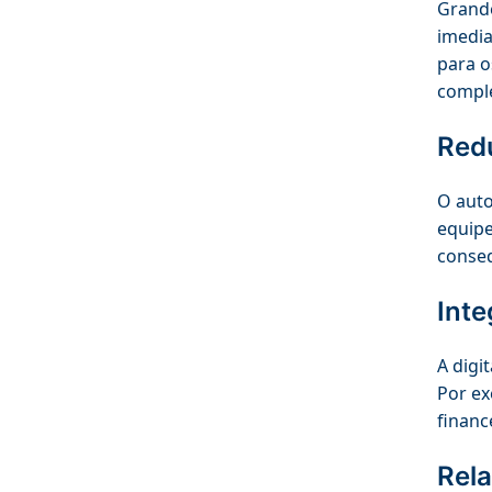
Grande
imedia
para o
compl
Red
O auto
equipe
conseq
Int
A digi
Por ex
financ
Rel