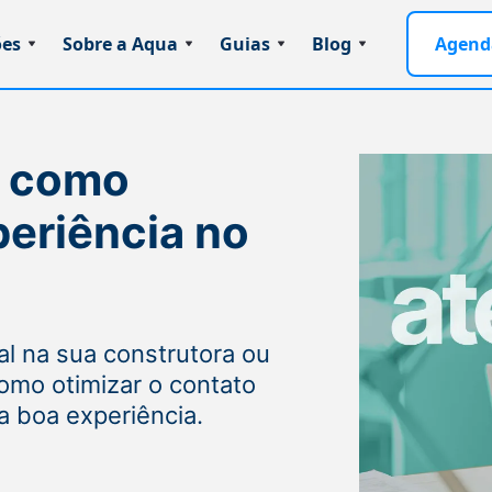
ões
Sobre a Aqua
Guias
Blog
Agend
: como
periência no
al na sua construtora ou
omo otimizar o contato
ma boa experiência.