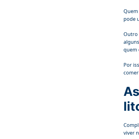
Quem b
pode u
Outro 
alguns
quem d
Por is
comerc
As
lit
Comple
viver n