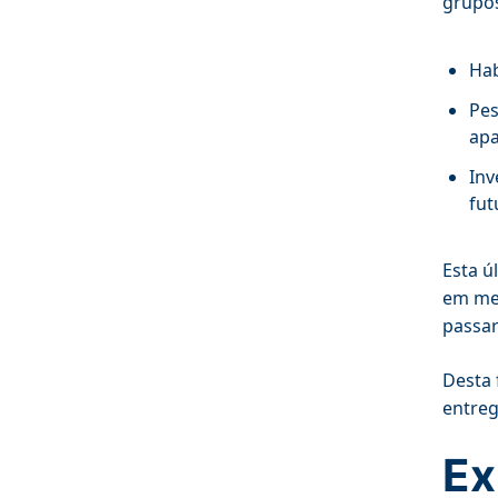
grupos
Hab
Pes
apa
Inv
fut
Esta ú
em mei
passar
Desta 
entreg
Ex