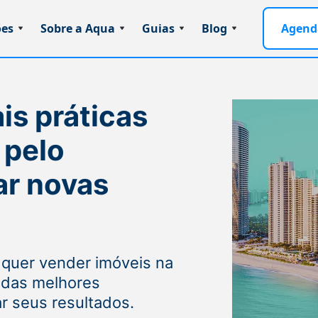
ões
Sobre a Aqua
Guias
Blog
Agend
is práticas
 pelo
ar novas
 quer vender imóveis na
s das melhores
ar seus resultados.