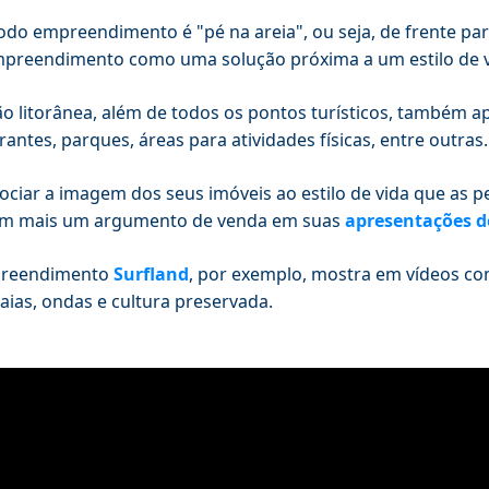
do empreendimento é "pé na areia", ou seja, de frente para
preendimento como uma solução próxima a um estilo de vi
ão litorânea, além de todos os pontos turísticos, também a
rantes, parques, áreas para atividades físicas, entre outras.
ociar a imagem dos seus imóveis ao estilo de vida que as 
m mais um argumento de venda em suas
apresentações d
reendimento
Surfland
, por exemplo, mostra em vídeos com
raias, ondas e cultura preservada.