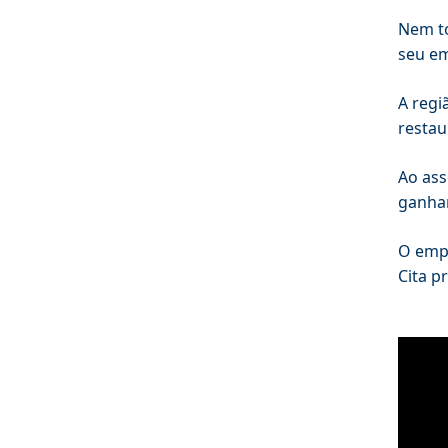
Nem to
seu em
A regi
restau
Ao ass
ganha
O emp
Cita p