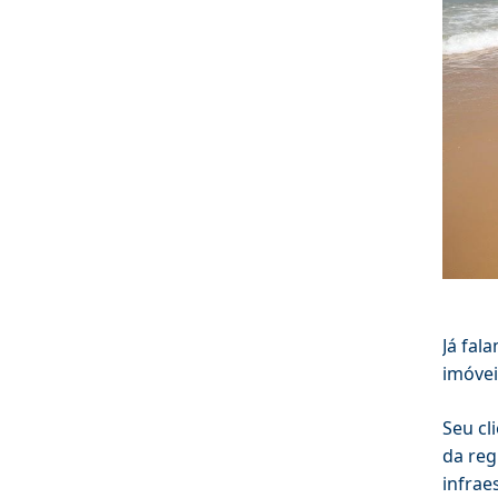
Já fal
imóvei
Seu cl
da reg
infrae