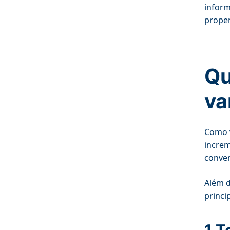
inform
propen
Qu
va
Como v
increm
conver
Além d
princi