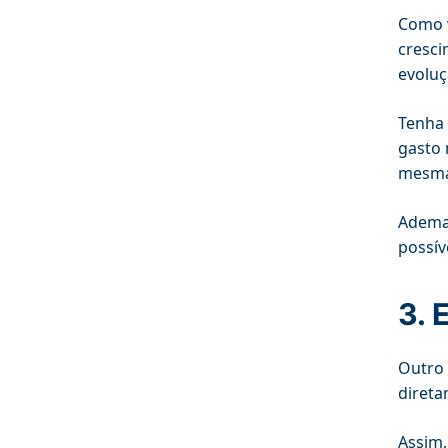
Como v
cresci
evoluç
Tenha 
gasto 
mesma
Ademai
possív
3. 
Outro 
direta
Assim,