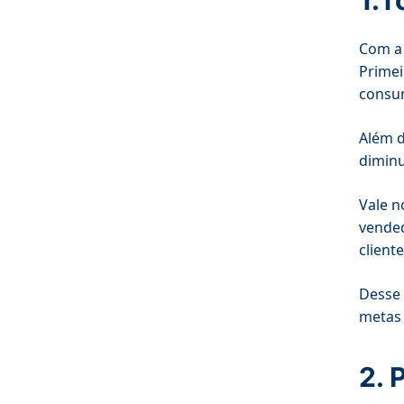
1.T
Com a 
Primei
consum
Além d
diminu
Vale n
vended
client
Desse 
metas 
2. 