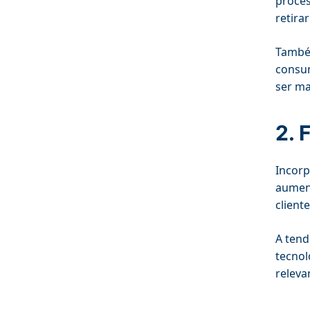
proces
retira
Também
consum
ser ma
2. 
Incorp
aument
client
A tend
tecnol
releva