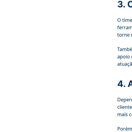
3. 
O time
ferram
torne 
Também
apoio 
atuaçã
4. 
Depend
client
mais c
Porém,