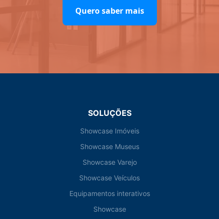
Quero saber mais
SOLUÇÕES
Showcase Imóveis
Showcase Museus
Showcase Varejo
Showcase Veículos
Equipamentos interativos
Showcase