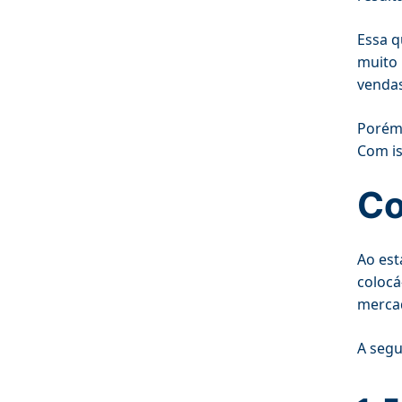
Essa q
muito 
vendas
Porém,
Com is
Co
Ao est
colocá
merca
A segu