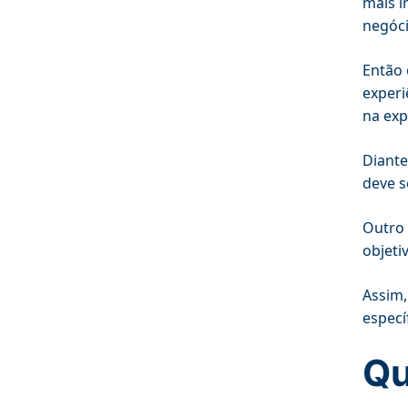
mais i
negóci
Então 
experi
na exp
Diante
deve s
Outro 
objeti
Assim,
especí
Qu