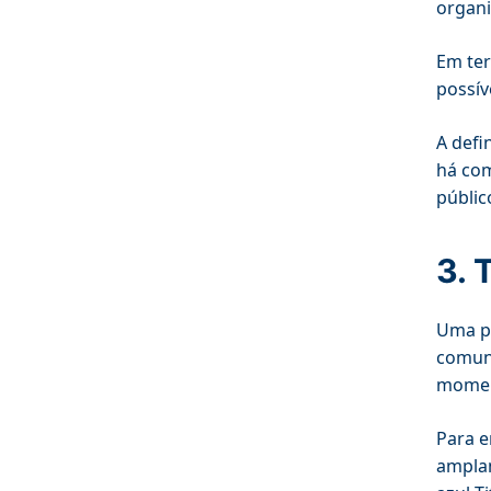
organi
Em ter
possív
A defi
há com
públic
3. 
Uma pa
comuni
momen
Para e
amplam