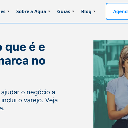
ões
Sobre a Aqua
Guias
Blog
Agend
o que é e
marca no
ajudar o negócio a
nclui o varejo. Veja
a.