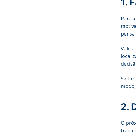
1. 
Para a
motiva
pensa 
Vale a
locali
decisã
Se for
modo, 
2. 
O próx
trabal