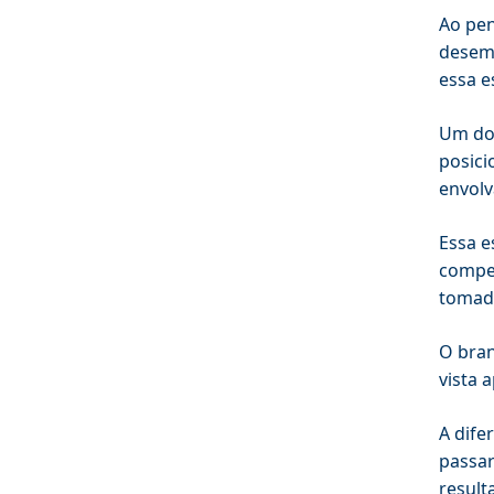
Ao pen
desemp
essa e
Um dos
posici
envolv
Essa e
compet
tomad
O bran
vista 
A dife
passar
result