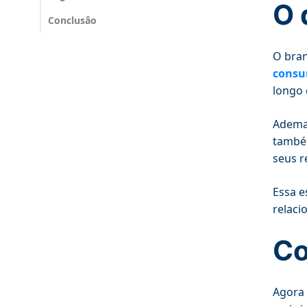
O 
Conclusão
O bran
consu
longo 
Ademai
também
seus r
Essa e
relaci
Co
Agora 