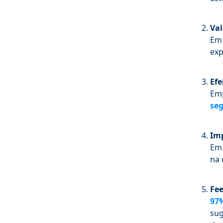
Val
Em
exp
Efe
Emp
se
Imp
Em
na 
Fe
97
sug