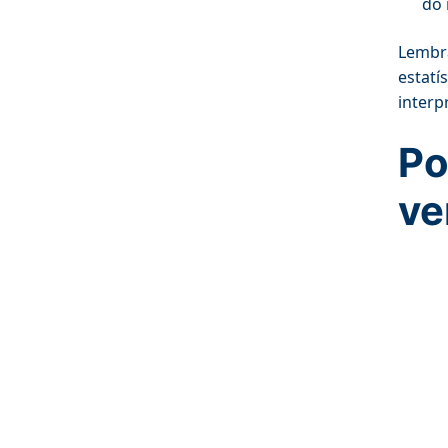
do 
Lembra
estatí
interp
Po
ve