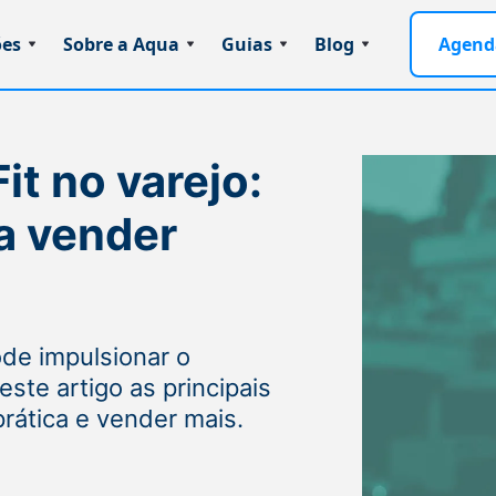
ões
Sobre a Aqua
Guias
Blog
Agend
t no varejo:
a vender
ode impulsionar o
ste artigo as principais
prática e vender mais.