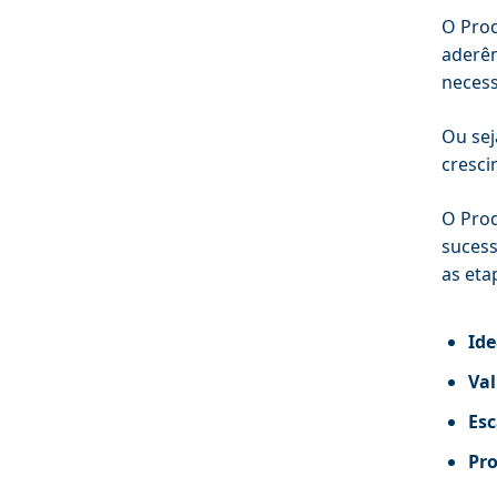
O Prod
aderên
necess
Ou sej
cresc
O Prod
sucess
as eta
Ide
Va
Esc
Pro