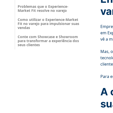
Problemas que o Experience-
va
Market Fit resolve no varejo
Como utilizar o Experience-Market
Fit no varejo para impulsionar suas
Empres
vendas
em Exp
Conte com Showcase e Showroom
vê a m
para transformar a experiência dos
seus clientes
Mas, o
tecnol
client
Para e
A 
su