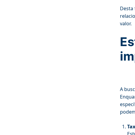
Desta 
relaci
valor.
Es
im
A busc
Enquan
especí
podemo
Tax
Est