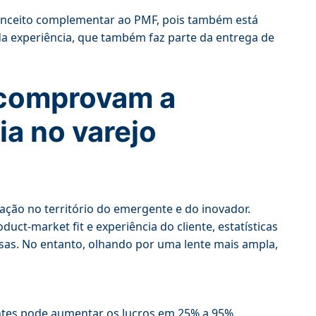
 conceito complementar ao PMF, pois também está
 da experiência, que também faz parte da entrega de
 comprovam a
ia no varejo
ração no território do emergente e do inovador.
t-market fit e experiência do cliente, estatísticas
sas. No entanto, olhando por uma lente mais ampla,
tes pode aumentar os lucros em 25% a 95%.