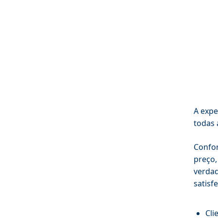
A expe
todas 
Confo
preço,
verdad
satisfe
Cli